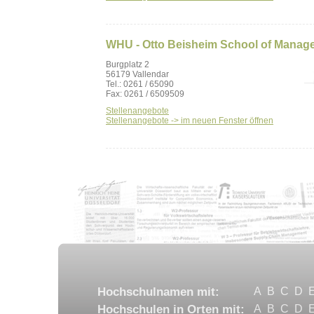
WHU - Otto Beisheim School of Manage
Burgplatz 2
56179 Vallendar
Tel.: 0261 / 65090
Fax: 0261 / 6509509
Stellenangebote
Stellenangebote -> im neuen Fenster öffnen
Hochschulnamen mit:
A
B
C
D
Hochschulen in Orten mit:
A
B
C
D