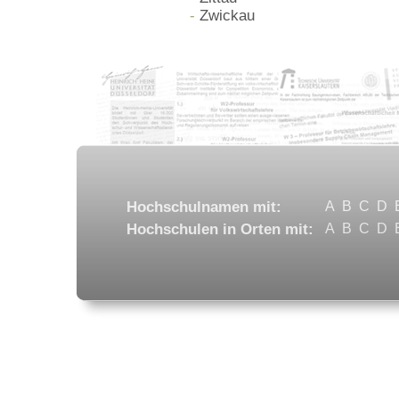
-
Zwickau
Hochschulnamen mit:
A
B
C
D
Hochschulen in Orten mit:
A
B
C
D