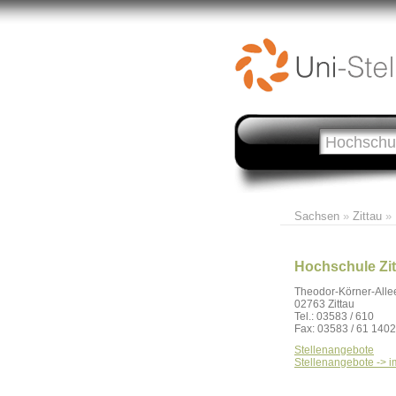
Sachsen
»
Zittau
» 
Hochschule Zitt
Theodor-Körner-Alle
02763 Zittau
Tel.: 03583 / 610
Fax: 03583 / 61 1402
Stellenangebote
Stellenangebote -> i