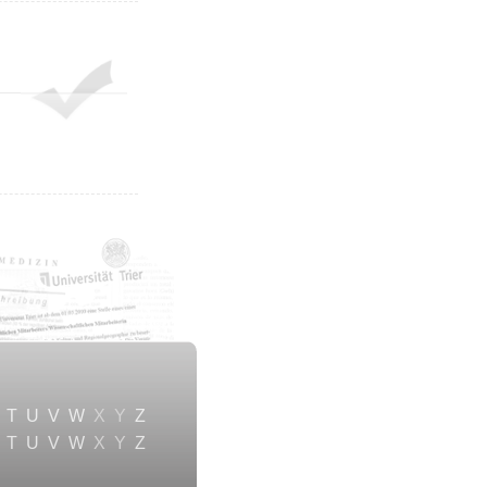
T
U
V
W
X
Y
Z
T
U
V
W
X
Y
Z