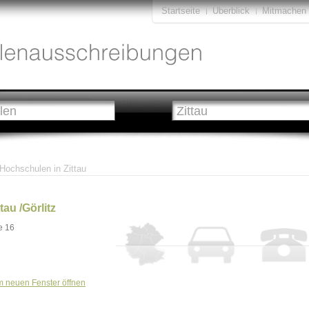
Startseite
Überblick
Mitmachen
Hochschulen in Zittau
au /Görlitz
e 16
m neuen Fenster öffnen