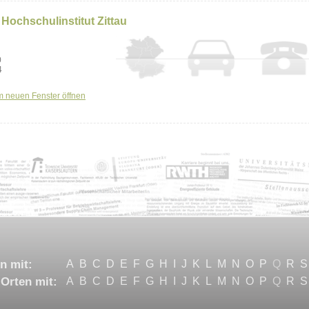
 Hochschulinstitut Zittau
0
4
m neuen Fenster öffnen
n mit:
A
B
C
D
E
F
G
H
I
J
K
L
M
N
O
P
Q
R
S
Orten mit:
A
B
C
D
E
F
G
H
I
J
K
L
M
N
O
P
Q
R
S