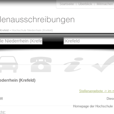
Startseite
Überblick
Mitmachen
Krefeld
» Hochschule Niederrhein (Krefeld)
derrhein (Krefeld)
Stellenangebote -> im 
98
Dies
Homepage der Hochschule Ni
ht: