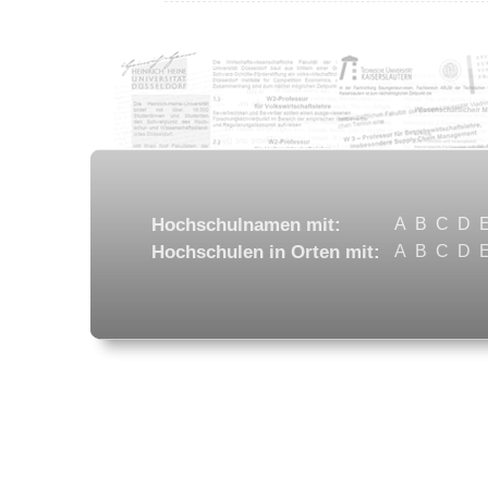
Hochschulnamen mit:
A
B
C
D
Hochschulen in Orten mit:
A
B
C
D