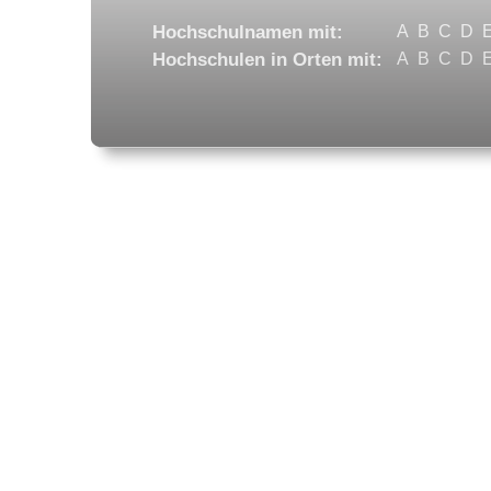
Hochschulnamen mit:
A
B
C
D
Hochschulen in Orten mit:
A
B
C
D