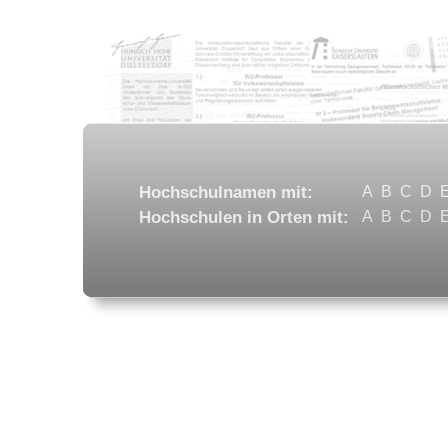
Hochschulnamen mit:
A
B
C
D
Hochschulen in Orten mit:
A
B
C
D