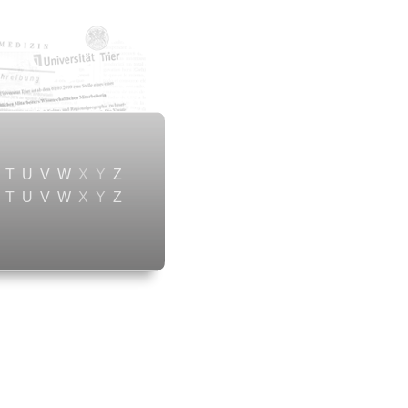
T
U
V
W
X
Y
Z
T
U
V
W
X
Y
Z