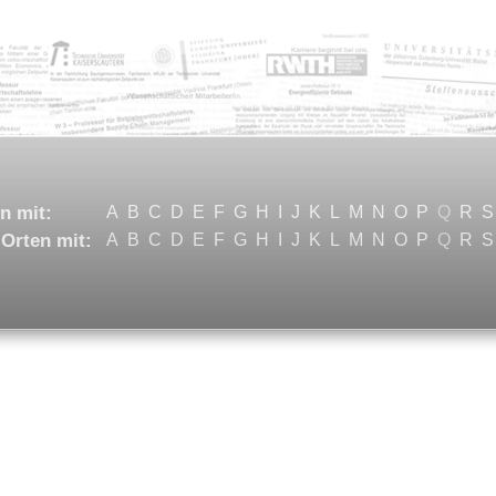
n mit:
A
B
C
D
E
F
G
H
I
J
K
L
M
N
O
P
Q
R
S
Orten mit:
A
B
C
D
E
F
G
H
I
J
K
L
M
N
O
P
Q
R
S