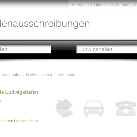
Startseite
Überblick
Mitmachen
udwigshafen
» Hochschulen in Ludwigshafen
le Ludwigshafen
4
m neuen Fenster öffnen